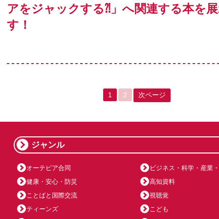
アをジャックする⁈」へ関連する本を展
す！
1
2
次ページ
ジャンル
オーテピア合同
ビジネス・科学・産業
健康・安心・防災
高知資料
ことばと国際交流
視聴覚
ティーンズ
こども