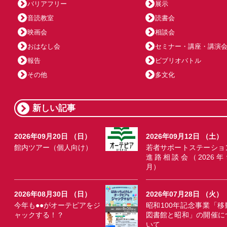
バリアフリー
展示
音読教室
読書会
映画会
相談会
おはなし会
セミナー・講座・講演
報告
ビブリオバトル
その他
多文化
新しい記事
2026年09月20日 （日）
2026年09月12日 （土）
館内ツアー（個人向け）
若者サポートステーショ
進路相談会（2026年
月）
2026年08月30日 （日）
2026年07月28日 （火）
今年も●●がオーテピアをジ
昭和100年記念事業「移
ャックする！？
図書館と昭和」の開催に
いて