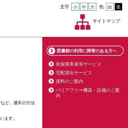
文字
小
中
大
色
白
黒
サイトマップ
図書館の利用に障害のある方へ
視覚障害者等サービス
宅配貸出サービス
資料のご案内
バリアフリー機器・設備のご案
内
方など、通常の方法
ています。