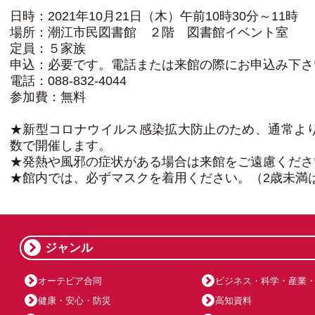
日時：2021年10月21日（木）午前10時30分～11時
場所：潮江市民図書館 ２階 図書館イベント室
定員：５家族
申込：必要です。電話または来館の際にお申込み下さ
電話：088-832-4044
参加費：無料
★新型コロナウイルス感染拡大防止のため、通常よ
数で開催します。
★発熱や風邪の症状がある場合は来館をご遠慮くださ
★館内では、必ずマスクを着用ください。（2歳未満
ジャンル
オーテピア合同
ビジネス・科学・産業
健康・安心・防災
高知資料