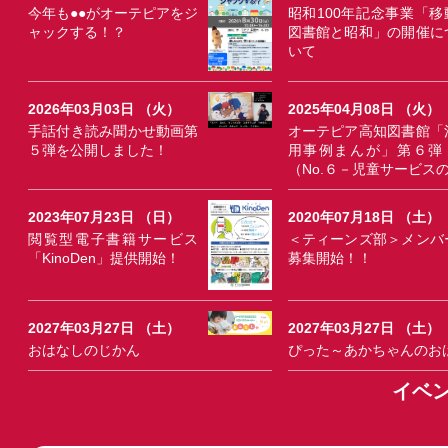
今年も●●がオーテピアをジ
昭和100年記念事業「移
ャックする！？
図書館と昭和」の開催に
いて
2026年03月03日 （火）
2025年04月08日 （火）
手話付き読み聞かせ動画第
オーテピア高知図書館「
５弾を公開しました！
用事例まんが」第６弾
（No.６－児童サービス
2023年07月23日 （日）
2020年07月18日 （土）
閲覧型電子書籍サービス
＜ティーンズ部＞メンバ
「KinoDen」提供開始！
募集開始！！
2027年03月27日 （土）
2027年03月27日 （土）
おはなしのじかん
ぴった～あかちゃんのお
イベ