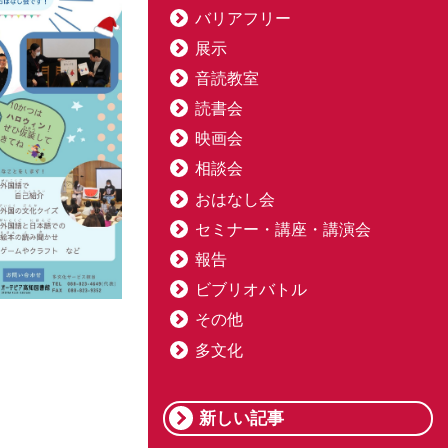
バリアフリー
展示
音読教室
読書会
映画会
相談会
おはなし会
セミナー・講座・講演会
報告
ビブリオバトル
その他
多文化
新しい記事