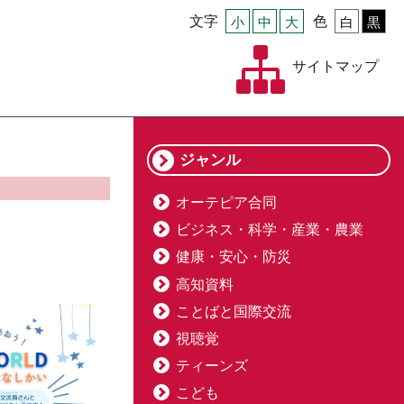
文字
小
中
大
色
白
黒
サイトマップ
ジャンル
オーテピア合同
ビジネス・科学・産業・農業
健康・安心・防災
高知資料
ことばと国際交流
視聴覚
ティーンズ
こども