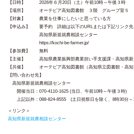
【日時】 2026年６月20日（土）午前10時～午後３時
【場所】 オーテピア高知図書館 ３階 グループ室５
【対象】 農業を仕事にしたいと思っている方
【申込み】 要予約 詳細は以下のURLまたは下記リンク先
高知県新規就農相談センター
https://kochi-be-farmer.jp/
【参加費】 無料
【主催】 高知県農業振興部農業担い手支援課・高知県
【共催】 オーテピア高知図書館（高知県立図書館・高知
【問い合わせ先】
高知県新規就農相談センター
開催当日：070-4110-1625 (当日、午前10時～午後３時)
上記以外：088-824-8555 (土日祝祭日を除く、8時30分～1
＜リンク＞
高知県新規就農相談センター