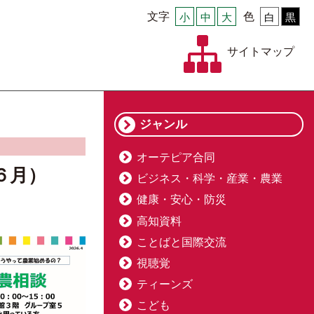
文字
小
中
大
色
白
黒
サイトマップ
ジャンル
オーテピア合同
６月）
ビジネス・科学・産業・農業
健康・安心・防災
高知資料
ことばと国際交流
視聴覚
ティーンズ
こども