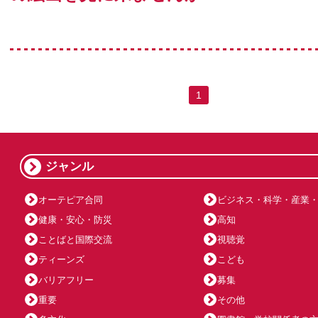
1
ジャンル
オーテピア合同
ビジネス・科学・産業
健康・安心・防災
高知
ことばと国際交流
視聴覚
ティーンズ
こども
バリアフリー
募集
重要
その他