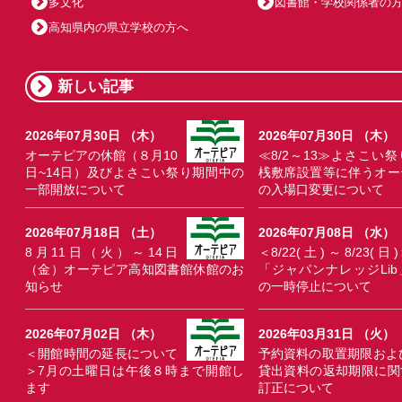
多文化
図書館・学校関係者の
高知県内の県立学校の方へ
新しい記事
2026年07月30日 （木）
2026年07月30日 （木）
オーテピアの休館（８月10
≪8/2～13≫よさこい祭
日~14日）及びよさこい祭り期間中の
桟敷席設置等に伴うオー
一部開放について
の入場口変更について
2026年07月18日 （土）
2026年07月08日 （水）
8月11日（火）～14日
＜8/22(土)～8/23(日)
（金）オーテピア高知図書館休館のお
「ジャパンナレッジLib
知らせ
の一時停止について
2026年07月02日 （木）
2026年03月31日 （火）
＜開館時間の延長について
予約資料の取置期限およ
＞7月の土曜日は午後８時まで開館し
貸出資料の返却期限に関
ます
訂正について